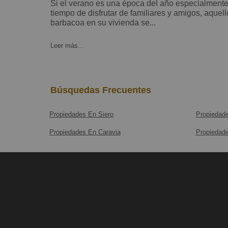
Si el verano es una época del año especialmente alegre y en la que hay
tiempo de disfrutar de familiares y amigos, aquell
barbacoa en su vivienda se...
Leer más...
Búsquedas Frecuentes
Propiedades En Siero
Propiedad
Propiedades En Caravia
Propiedad