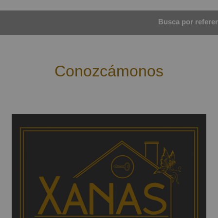
Busca por referenc
Conozcámonos