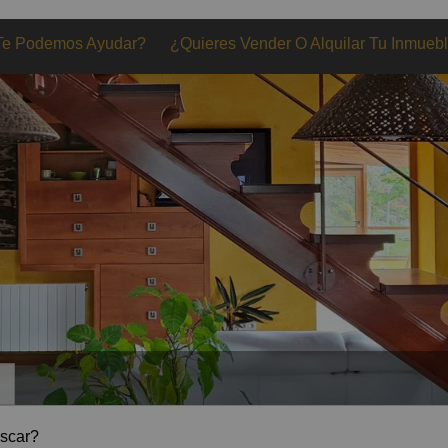
Te Podemos Ayudar?
¿Quieres Vender O Alquilar Tu Inmueb