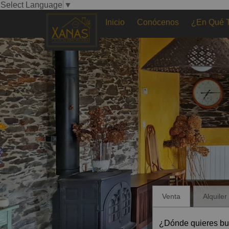
Select Language
▼
Inicio
Conócenos
¿En Qué 
Venta
Alquiler