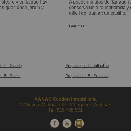
A pocos minutos de Tarragona existe un rincón donde el Mediterráneo
os que tienen jardín y
conserva un aire inalterado y
difícil de igualar: un castillo...
Leer más...
es En Oviedo
Propiedades En Villablino
es En Parres
Propiedades En Somiedo
XANAS Gestión Inmobiliaria
C/ Severo Ochoa, 3 loc. 2 Lugones, Asturias
Tel.
619 735 501